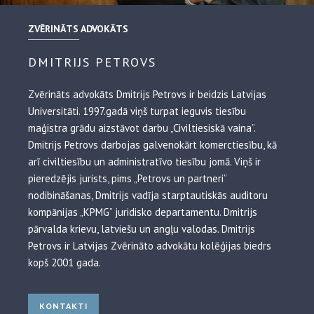
ZVĒRINĀTS ADVOKĀTS
DMITRIJS PETROVS
Zvērināts advokāts Dmitrijs Petrovs ir beidzis Latvijas
Universitāti. 1997.gadā viņš turpat ieguvis tiesību
maģistra grādu aizstāvot darbu „Civiltiesiskā vaina”.
Dmitrijs Petrovs darbojas galvenokārt komerctiesību, kā
arī civiltiesību un administratīvo tiesību jomā. Viņš ir
pieredzējis jurists, pims „Petrovs un partneri”
nodibināšanas, Dmitrijs vadīja starptautiskās auditoru
kompānijas „KPMG” juridisko departamentu. Dmitrijs
pārvalda krievu, latviešu un angļu valodas. Dmitrijs
Petrovs ir Latvijas Zvērināto advokātu kolēģijas biedrs
kopš 2001 gada.
KONTAKTI